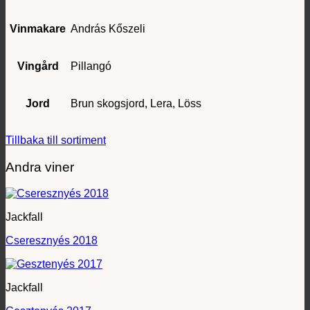
Vinmakare
András Kőszeli
Vingård
Pillangó
Jord
Brun skogsjord, Lera, Löss
Tillbaka till sortiment
Andra viner
Jackfall
Cseresznyés 2018
Jackfall