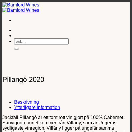
Skip
to
content
Sök
efter:
Pillangó 2020
Beskrivning
Ytterligare information
Jackfall Pillangó är ett torrt rött vin gjort på 100% Cabernet
Sauvignon. Vinet kommer från Villány, som är Ungerns
sydligaste vinregion. Villány ligger på ungefär samma