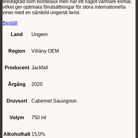
breddgrad som Bordeaux men har ett något varmare klimat,
vilket ger optimala förutsättningar för stora internationella
viner med en särskild ungersk twist.
Beställ
Land
Ungern
Region
Villány OEM
Producent
Jackfall
Årgång
2020
Druvsort
Cabernet Sauvignon
Volym
750 ml
Alkoholhalt
15,0%