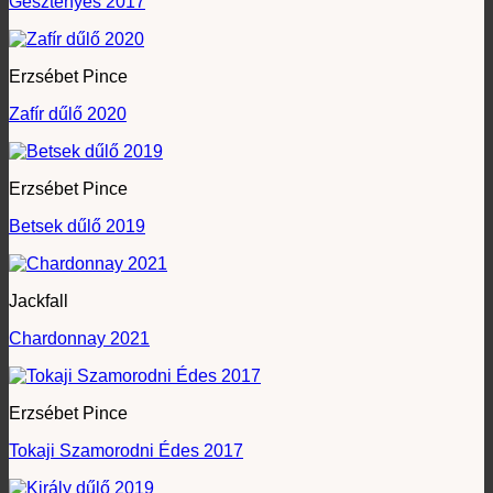
Gesztenyés 2017
Erzsébet Pince
Zafír dűlő 2020
Erzsébet Pince
Betsek dűlő 2019
Jackfall
Chardonnay 2021
Erzsébet Pince
Tokaji Szamorodni Édes 2017