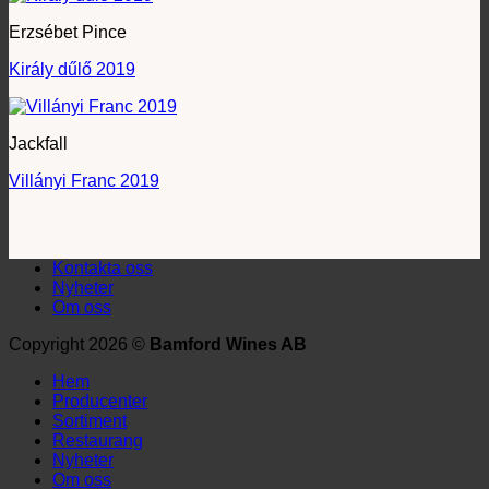
Erzsébet Pince
Király dűlő 2019
Jackfall
Villányi Franc 2019
Kontakta oss
Nyheter
Om oss
Copyright 2026 ©
Bamford Wines AB
Hem
Producenter
Sortiment
Restaurang
Nyheter
Om oss