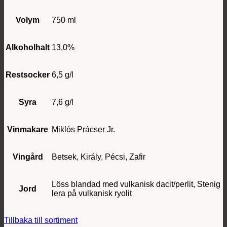
Volym
750 ml
Alkoholhalt
13,0%
Restsocker
6,5 g/l
Syra
7,6 g/l
Vinmakare
Miklós Prácser Jr.
Vingård
Betsek, Király, Pécsi, Zafir
Löss blandad med vulkanisk dacit/perlit, Stenig
Jord
lera på vulkanisk ryolit
Tillbaka till sortiment