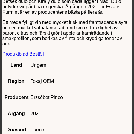
Betsek dűlő och Király dűlő som båda ligger i Mád. Dűlő
betyder vingård på ungerska. Årgången 2021 för Estate
Furmint är en av producentens bästa på flera år.
Ett medelfylligt vin med mycket frisk med framträdande syra
och en mycket välbalanserad rund smak. Fruktighet av
päron, citrus och färskt grönt äpple är framträdande i
smakprofilen, som berikas av flinta och kryddiga toner av
örter.
Produktblad
Beställ
Land
Ungern
Region
Tokaj OEM
Producent
Erzsébet Pince
Årgång
2021
Druvsort
Furmint