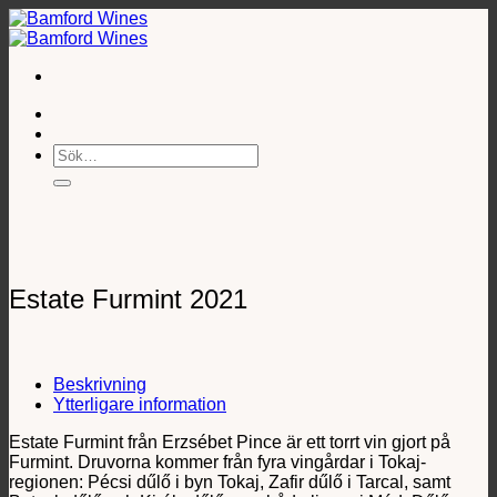
Skip
to
content
Sök
efter:
Estate Furmint 2021
Beskrivning
Ytterligare information
Estate Furmint från Erzsébet Pince är ett torrt vin gjort på
Furmint. Druvorna kommer från fyra vingårdar i Tokaj-
regionen: Pécsi dűlő i byn Tokaj, Zafir dűlő i Tarcal, samt